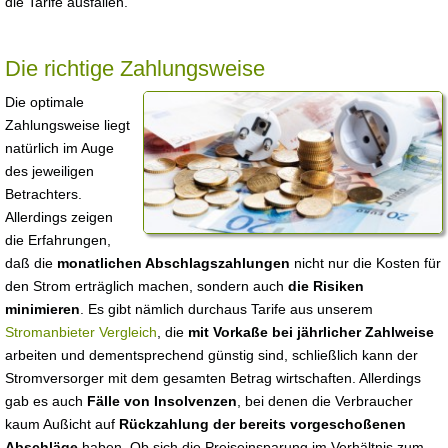
die Tarife ausfallen.
Die richtige Zahlungsweise
Die optimale
Zahlungsweise liegt
natürlich im Auge
des jeweiligen
Betrachters.
Allerdings zeigen
die Erfahrungen,
daß die
monatlichen Abschlagszahlungen
nicht nur die Kosten für
den Strom erträglich machen, sondern auch
die Risiken
minimieren
. Es gibt nämlich durchaus Tarife aus unserem
Stromanbieter Vergleich
, die
mit Vorkaße bei jährlicher Zahlweise
arbeiten und dementsprechend günstig sind, schließlich kann der
Stromversorger mit dem gesamten Betrag wirtschaften. Allerdings
gab es auch
Fälle von Insolvenzen
, bei denen die Verbraucher
kaum Außicht auf
Rückzahlung der bereits vorgeschoßenen
Abschläge
haben. Ob sich die Preiseinsparung im Verhältnis zum