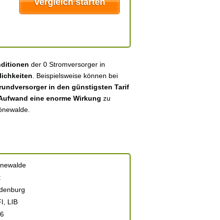
nditionen
der 0 Stromversorger in
ichkeiten
. Beispielsweise können bei
undversorger in den günstigsten Tarif
 Aufwand eine enorme Wirkung
zu
hönewalde.
newalde
t
denburg
I, LIB
6