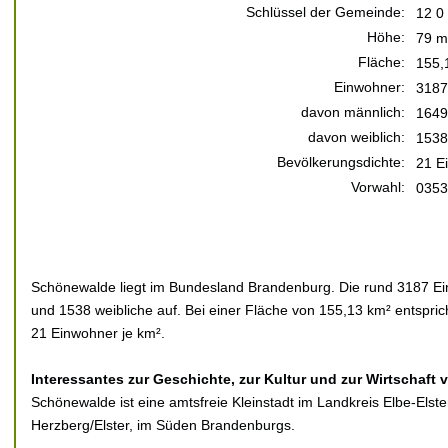
Schlüssel der Gemeinde:
12 0
Höhe:
79 m
Fläche:
155,
Einwohner:
3187
davon männlich:
1649
davon weiblich:
1538
Bevölkerungsdichte:
21 E
Vorwahl:
0353
Schönewalde liegt im Bundesland Brandenburg. Die rund 3187 Ein
und 1538 weibliche auf. Bei einer Fläche von 155,13 km² entspric
21 Einwohner je km².
Interessantes zur Geschichte, zur Kultur und zur Wirtschaft
Schönewalde ist eine amtsfreie Kleinstadt im Landkreis Elbe-Elst
Herzberg/Elster, im Süden Brandenburgs.