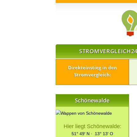
STROMVERGLEICH24
Direkteinstieg in den
Stromvergleich:
Schönewalde
Hier liegt Schönewalde:
51° 49′ N · 13° 13′ O