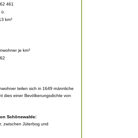
 62 461
 ü.
13 km²
inwohner je km²
62
wohner teilen sich in 1649 männliche
ht dies einer Bevölkerungsdichte von
 von Schönewalde:
er, zwischen Jüterbog und