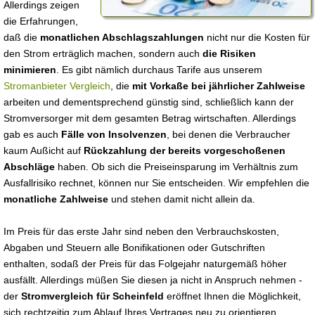
Allerdings zeigen
die Erfahrungen,
daß die
monatlichen Abschlagszahlungen
nicht nur die Kosten für
den Strom erträglich machen, sondern auch
die Risiken
minimieren
. Es gibt nämlich durchaus Tarife aus unserem
Stromanbieter Vergleich
, die
mit Vorkaße bei jährlicher Zahlweise
arbeiten und dementsprechend günstig sind, schließlich kann der
Stromversorger mit dem gesamten Betrag wirtschaften. Allerdings
gab es auch
Fälle von Insolvenzen
, bei denen die Verbraucher
kaum Außicht auf
Rückzahlung der bereits vorgeschoßenen
Abschläge
haben. Ob sich die Preiseinsparung im Verhältnis zum
Ausfallrisiko rechnet, können nur Sie entscheiden. Wir empfehlen die
monatliche Zahlweise
und stehen damit nicht allein da.
Im Preis für das erste Jahr sind neben den Verbrauchskosten,
Abgaben und Steuern alle Bonifikationen oder Gutschriften
enthalten, sodaß der Preis für das Folgejahr naturgemäß höher
ausfällt. Allerdings müßen Sie diesen ja nicht in Anspruch nehmen -
der
Stromvergleich für Scheinfeld
eröffnet Ihnen die Möglichkeit,
sich rechtzeitig zum Ablauf Ihres Vertrages neu zu orientieren.