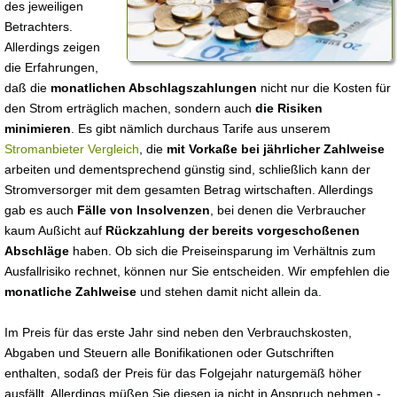
des jeweiligen
Betrachters.
Allerdings zeigen
die Erfahrungen,
daß die
monatlichen Abschlagszahlungen
nicht nur die Kosten für
den Strom erträglich machen, sondern auch
die Risiken
minimieren
. Es gibt nämlich durchaus Tarife aus unserem
Stromanbieter Vergleich
, die
mit Vorkaße bei jährlicher Zahlweise
arbeiten und dementsprechend günstig sind, schließlich kann der
Stromversorger mit dem gesamten Betrag wirtschaften. Allerdings
gab es auch
Fälle von Insolvenzen
, bei denen die Verbraucher
kaum Außicht auf
Rückzahlung der bereits vorgeschoßenen
Abschläge
haben. Ob sich die Preiseinsparung im Verhältnis zum
Ausfallrisiko rechnet, können nur Sie entscheiden. Wir empfehlen die
monatliche Zahlweise
und stehen damit nicht allein da.
Im Preis für das erste Jahr sind neben den Verbrauchskosten,
Abgaben und Steuern alle Bonifikationen oder Gutschriften
enthalten, sodaß der Preis für das Folgejahr naturgemäß höher
ausfällt. Allerdings müßen Sie diesen ja nicht in Anspruch nehmen -