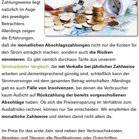
Zahlungsweise liegt
natürlich im Auge
des jeweiligen
Betrachters.
Allerdings zeigen
die Erfahrungen,
daß die
monatlichen Abschlagszahlungen
nicht nur die Kosten für
den Strom erträglich machen, sondern auch
die Risiken
minimieren
. Es gibt nämlich durchaus Tarife aus unserem
Stromanbieter Vergleich
, die
mit Vorkaße bei jährlicher Zahlweise
arbeiten und dementsprechend günstig sind, schließlich kann der
Stromversorger mit dem gesamten Betrag wirtschaften. Allerdings
gab es auch
Fälle von Insolvenzen
, bei denen die Verbraucher
kaum Außicht auf
Rückzahlung der bereits vorgeschoßenen
Abschläge
haben. Ob sich die Preiseinsparung im Verhältnis zum
Ausfallrisiko rechnet, können nur Sie entscheiden. Wir empfehlen die
monatliche Zahlweise
und stehen damit nicht allein da.
Im Preis für das erste Jahr sind neben den Verbrauchskosten,
Abgaben und Steuern alle Bonifikationen oder Gutschriften