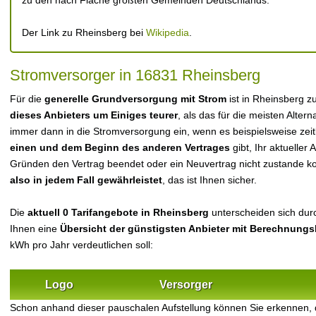
zu den nach Fläche größten Gemeinden Deutschlands.
Der Link zu Rheinsberg bei
Wikipedia
.
Stromversorger in 16831 Rheinsberg
Für die
generelle Grundversorgung mit Strom
ist in Rheinsberg z
dieses Anbieters um Einiges teurer
, als das für die meisten Alterna
immer dann in die Stromversorgung ein, wenn es beispielsweise zei
einen und dem Beginn des anderen Vertrages
gibt, Ihr aktueller
Gründen den Vertrag beendet oder ein Neuvertrag nicht zustande 
also in jedem Fall gewährleistet
, das ist Ihnen sicher.
Die
aktuell 0 Tarifangebote in Rheinsberg
unterscheiden sich durc
Ihnen eine
Übersicht der günstigsten Anbieter mit Berechnungs
kWh pro Jahr verdeutlichen soll:
Logo
Versorger
Schon anhand dieser pauschalen Aufstellung können Sie erkennen,