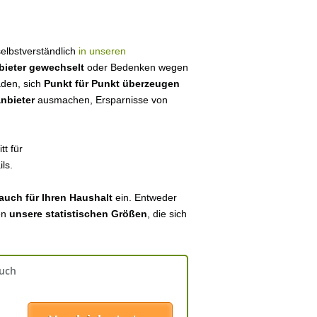
 selbstverständlich
in unseren
bieter gewechselt
oder Bedenken wegen
aden, sich
Punkt für Punkt überzeugen
anbieter
ausmachen, Ersparnisse von
tt für
ls.
auch für Ihren Haushalt
ein. Entweder
en
unsere statistischen Größen
, die sich
auch