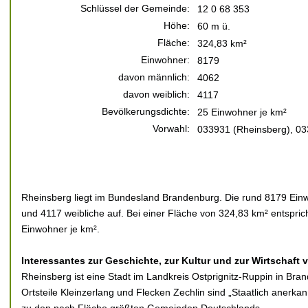
Schlüssel der Gemeinde:
12 0 68 353
Höhe:
60 m ü.
Fläche:
324,83 km²
Einwohner:
8179
davon männlich:
4062
davon weiblich:
4117
Bevölkerungsdichte:
25 Einwohner je km²
Vorwahl:
033931 (Rheinsberg), 03
Rheinsberg liegt im Bundesland Brandenburg. Die rund 8179 Einw
und 4117 weibliche auf. Bei einer Fläche von 324,83 km² entspric
Einwohner je km².
Interessantes zur Geschichte, zur Kultur und zur Wirtschaft
Rheinsberg ist eine Stadt im Landkreis Ostprignitz-Ruppin in Br
Ortsteile Kleinzerlang und Flecken Zechlin sind „Staatlich anerka