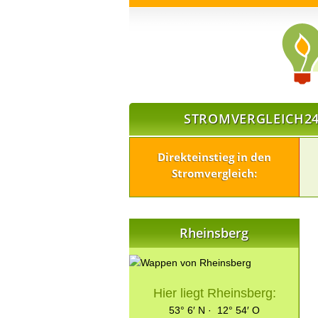
STROMVERGLEICH24
Direkteinstieg in den
Stromvergleich:
Rheinsberg
Hier liegt Rheinsberg:
53° 6′ N · 12° 54′ O