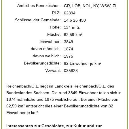
Amtliches Kennzeichen:
GR, LÖB, NOL, NY, WSW, ZI
PLZ:
02894
Schlüssel der Gemeinde:
14 6 26 450
Höhe:
134 m ü.
Fläche:
62,59 km²
Einwohner:
3849
davon männlich:
1874
davon weiblich:
1975
Bevölkerungsdichte:
82 Einwohner je km²
Vorwahl:
035828
Reichenbach/O.L. liegt im Landkreis Reichenbach/O.L. des
Bundeslandes Sachsen. Die rund 3849 Einwohner teilen sich in
1874 männliche und 1975 weibliche auf. Bei einer Fläche von
62,59 km² entspricht dies einer Bevölkerungsdichte von 82
Einwohner je km².
Interessantes zur Geschichte, zur Kultur und zur