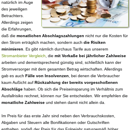
natürlich im Auge
des jeweiligen
Betrachters.
Allerdings zeigen
die Erfahrungen,
daß die
monatlichen Abschlagszahlungen
nicht nur die Kosten für
den Strom erträglich machen, sondern auch
die Risiken
minimieren
. Es gibt nämlich durchaus Tarife aus unserem
Stromanbieter Vergleich
, die
mit Vorkaße bei jährlicher Zahlweise
arbeiten und dementsprechend günstig sind, schließlich kann der
Stromversorger mit dem gesamten Betrag wirtschaften. Allerdings
gab es auch
Fälle von Insolvenzen
, bei denen die Verbraucher
kaum Außicht auf
Rückzahlung der bereits vorgeschoßenen
Abschläge
haben. Ob sich die Preiseinsparung im Verhältnis zum
Ausfallrisiko rechnet, können nur Sie entscheiden. Wir empfehlen die
monatliche Zahlweise
und stehen damit nicht allein da.
Im Preis für das erste Jahr sind neben den Verbrauchskosten,
Abgaben und Steuern alle Bonifikationen oder Gutschriften
enthalten, sodaß der Preis für das Folgejahr naturgemäß höher