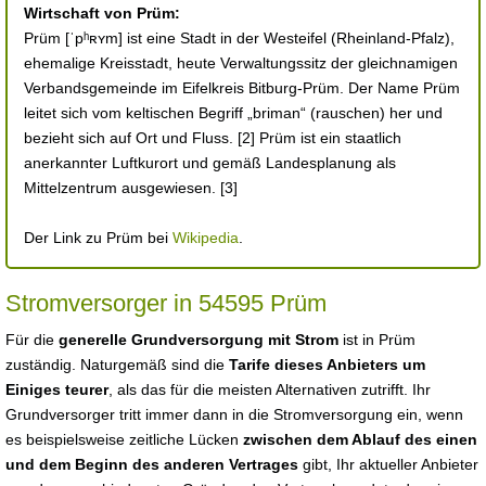
Wirtschaft von Prüm:
Prüm [ˈpʰʀʏm] ist eine Stadt in der Westeifel (Rheinland-Pfalz),
ehemalige Kreisstadt, heute Verwaltungssitz der gleichnamigen
Verbandsgemeinde im Eifelkreis Bitburg-Prüm. Der Name Prüm
leitet sich vom keltischen Begriff „briman“ (rauschen) her und
bezieht sich auf Ort und Fluss. [2] Prüm ist ein staatlich
anerkannter Luftkurort und gemäß Landesplanung als
Mittelzentrum ausgewiesen. [3]
Der Link zu Prüm bei
Wikipedia
.
Stromversorger in 54595 Prüm
Für die
generelle Grundversorgung mit Strom
ist in Prüm
zuständig. Naturgemäß sind die
Tarife dieses Anbieters um
Einiges teurer
, als das für die meisten Alternativen zutrifft. Ihr
Grundversorger tritt immer dann in die Stromversorgung ein, wenn
es beispielsweise zeitliche Lücken
zwischen dem Ablauf des einen
und dem Beginn des anderen Vertrages
gibt, Ihr aktueller Anbieter