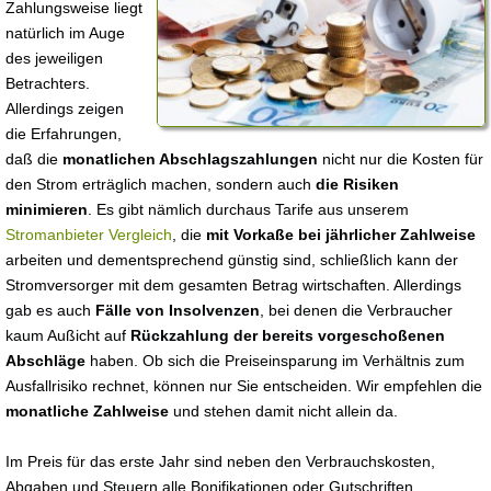
Zahlungsweise liegt
natürlich im Auge
des jeweiligen
Betrachters.
Allerdings zeigen
die Erfahrungen,
daß die
monatlichen Abschlagszahlungen
nicht nur die Kosten für
den Strom erträglich machen, sondern auch
die Risiken
minimieren
. Es gibt nämlich durchaus Tarife aus unserem
Stromanbieter Vergleich
, die
mit Vorkaße bei jährlicher Zahlweise
arbeiten und dementsprechend günstig sind, schließlich kann der
Stromversorger mit dem gesamten Betrag wirtschaften. Allerdings
gab es auch
Fälle von Insolvenzen
, bei denen die Verbraucher
kaum Außicht auf
Rückzahlung der bereits vorgeschoßenen
Abschläge
haben. Ob sich die Preiseinsparung im Verhältnis zum
Ausfallrisiko rechnet, können nur Sie entscheiden. Wir empfehlen die
monatliche Zahlweise
und stehen damit nicht allein da.
Im Preis für das erste Jahr sind neben den Verbrauchskosten,
Abgaben und Steuern alle Bonifikationen oder Gutschriften