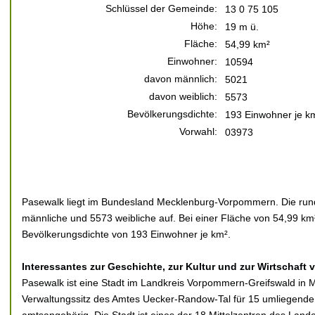
Schlüssel der Gemeinde:
13 0 75 105
Höhe:
19 m ü.
Fläche:
54,99 km²
Einwohner:
10594
davon männlich:
5021
davon weiblich:
5573
Bevölkerungsdichte:
193 Einwohner je k
Vorwahl:
03973
Pasewalk liegt im Bundesland Mecklenburg-Vorpommern. Die rund
männliche und 5573 weibliche auf. Bei einer Fläche von 54,99 km²
Bevölkerungsdichte von 193 Einwohner je km².
Interessantes zur Geschichte, zur Kultur und zur Wirtschaft
Pasewalk ist eine Stadt im Landkreis Vorpommern-Greifswald i
Verwaltungssitz des Amtes Uecker-Randow-Tal für 15 umliegende