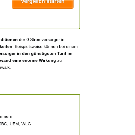
nditionen
der 0 Stromversorger in
keiten
. Beispielsweise können bei einem
sorger in den günstigsten Tarif im
fwand eine enorme Wirkung
zu
ewalk.
ommern
 SBG, UEM, WLG