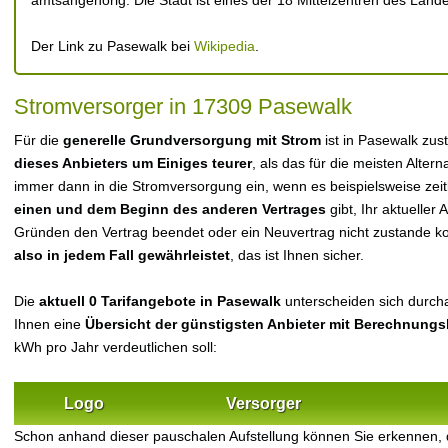
amtsangehörig. Die Stadt ist eines der 18 Mittelzentren des Land
Der Link zu Pasewalk bei
Wikipedia
.
Stromversorger in 17309 Pasewalk
Für die
generelle Grundversorgung mit Strom
ist in Pasewalk zus
dieses Anbieters um Einiges teurer
, als das für die meisten Alterna
immer dann in die Stromversorgung ein, wenn es beispielsweise zei
einen und dem Beginn des anderen Vertrages
gibt, Ihr aktueller
Gründen den Vertrag beendet oder ein Neuvertrag nicht zustande 
also in jedem Fall gewährleistet
, das ist Ihnen sicher.
Die
aktuell 0 Tarifangebote in Pasewalk
unterscheiden sich durchau
Ihnen eine
Übersicht der günstigsten Anbieter mit Berechnungs
kWh pro Jahr verdeutlichen soll:
Logo
Versorger
Schon anhand dieser pauschalen Aufstellung können Sie erkennen,