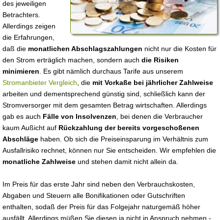
des jeweiligen
Betrachters.
Allerdings zeigen
die Erfahrungen,
daß die
monatlichen Abschlagszahlungen
nicht nur die Kosten für
den Strom erträglich machen, sondern auch
die Risiken
minimieren
. Es gibt nämlich durchaus Tarife aus unserem
Stromanbieter Vergleich
, die
mit Vorkaße bei jährlicher Zahlweise
arbeiten und dementsprechend günstig sind, schließlich kann der
Stromversorger mit dem gesamten Betrag wirtschaften. Allerdings
gab es auch
Fälle von Insolvenzen
, bei denen die Verbraucher
kaum Außicht auf
Rückzahlung der bereits vorgeschoßenen
Abschläge
haben. Ob sich die Preiseinsparung im Verhältnis zum
Ausfallrisiko rechnet, können nur Sie entscheiden. Wir empfehlen die
monatliche Zahlweise
und stehen damit nicht allein da.
Im Preis für das erste Jahr sind neben den Verbrauchskosten,
Abgaben und Steuern alle Bonifikationen oder Gutschriften
enthalten, sodaß der Preis für das Folgejahr naturgemäß höher
ausfällt. Allerdings müßen Sie diesen ja nicht in Anspruch nehmen -