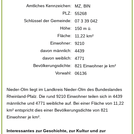
Amtliches Kennzeichen:
MZ, BIN
PLZ:
55268
Schlüssel der Gemeinde:
07 3 39 042
Höhe:
150 m ü.
Fläche:
11,22 km²
Einwohner:
9210
davon männlich:
4439
davon weiblich:
4771
Bevölkerungsdichte:
821 Einwohner je km²
Vorwahl:
06136
Nieder-Olm liegt im Landkreis Nieder-Olm des Bundeslandes
Rheinland-Pfalz. Die rund 9210 Einwohner teilen sich in 4439
männliche und 4771 weibliche auf. Bei einer Fläche von 11,22
km² entspricht dies einer Bevölkerungsdichte von 821
Einwohner je km².
Interessantes zur Geschichte, zur Kultur und zur