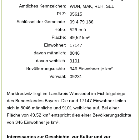
Amtliches Kennzeichen:
WUN, MAK, REH, SEL
PLZ:
95615
Schlüssel der Gemeinde:
09 4 79 136
Höhe:
529 m ü.
Fläche:
49,52 km²
Einwohner:
17147
davon männlich:
8046
davon weiblich:
9101
Bevölkerungsdichte:
346 Einwohner je km²
Vorwahl:
09231
Marktredwitz liegt im Landkreis Wunsiedel im Fichtelgebirge
des Bundeslandes Bayern. Die rund 17147 Einwohner teilen
sich in 8046 männliche und 9101 weibliche auf. Bei einer
Fläche von 49,52 km² entspricht dies einer Bevölkerungsdichte
von 346 Einwohner je km².
Interessantes zur Geschichte, zur Kultur und zur