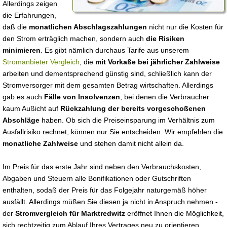
Allerdings zeigen
die Erfahrungen,
daß die
monatlichen Abschlagszahlungen
nicht nur die Kosten für
den Strom erträglich machen, sondern auch
die Risiken
minimieren
. Es gibt nämlich durchaus Tarife aus unserem
Stromanbieter Vergleich
, die
mit Vorkaße bei jährlicher Zahlweise
arbeiten und dementsprechend günstig sind, schließlich kann der
Stromversorger mit dem gesamten Betrag wirtschaften. Allerdings
gab es auch
Fälle von Insolvenzen
, bei denen die Verbraucher
kaum Außicht auf
Rückzahlung der bereits vorgeschoßenen
Abschläge
haben. Ob sich die Preiseinsparung im Verhältnis zum
Ausfallrisiko rechnet, können nur Sie entscheiden. Wir empfehlen die
monatliche Zahlweise
und stehen damit nicht allein da.
Im Preis für das erste Jahr sind neben den Verbrauchskosten,
Abgaben und Steuern alle Bonifikationen oder Gutschriften
enthalten, sodaß der Preis für das Folgejahr naturgemäß höher
ausfällt. Allerdings müßen Sie diesen ja nicht in Anspruch nehmen -
der
Stromvergleich für Marktredwitz
eröffnet Ihnen die Möglichkeit,
sich rechtzeitig zum Ablauf Ihres Vertrages neu zu orientieren.