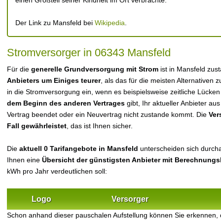
einen Großteil seiner Kindheit im Ort verbrachte.
Der Link zu Mansfeld bei
Wikipedia
.
Stromversorger in 06343 Mansfeld
Für die
generelle Grundversorgung mit Strom
ist in Mansfeld zus
Anbieters um Einiges teurer
, als das für die meisten Alternativen z
in die Stromversorgung ein, wenn es beispielsweise zeitliche Lücke
dem Beginn des anderen Vertrages
gibt, Ihr aktueller Anbieter 
Vertrag beendet oder ein Neuvertrag nicht zustande kommt. Die
Ver
Fall gewährleistet
, das ist Ihnen sicher.
Die
aktuell 0 Tarifangebote in Mansfeld
unterscheiden sich durchau
Ihnen eine
Übersicht der günstigsten Anbieter mit Berechnungs
kWh pro Jahr verdeutlichen soll:
Logo
Versorger
Schon anhand dieser pauschalen Aufstellung können Sie erkennen,