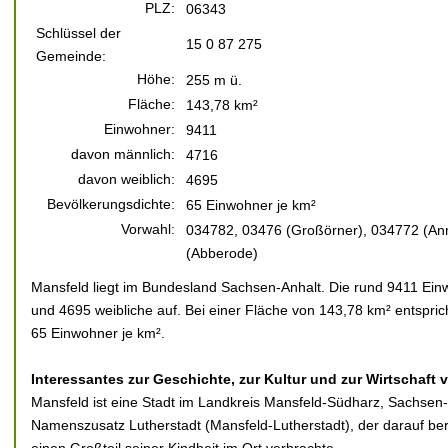
PLZ:
06343
Schlüssel der
15 0 87 275
Gemeinde:
Höhe:
255 m ü.
Fläche:
143,78 km²
Einwohner:
9411
davon männlich:
4716
davon weiblich:
4695
Bevölkerungsdichte:
65 Einwohner je km²
Vorwahl:
034782, 03476 (Großörner), 034772 (An
(Abberode)
Mansfeld liegt im Bundesland Sachsen-Anhalt. Die rund 9411 Einw
und 4695 weibliche auf. Bei einer Fläche von 143,78 km² entspric
65 Einwohner je km².
Interessantes zur Geschichte, zur Kultur und zur Wirtschaft 
Mansfeld ist eine Stadt im Landkreis Mansfeld-Südharz, Sachsen-
Namenszusatz Lutherstadt (Mansfeld-Lutherstadt), der darauf ber