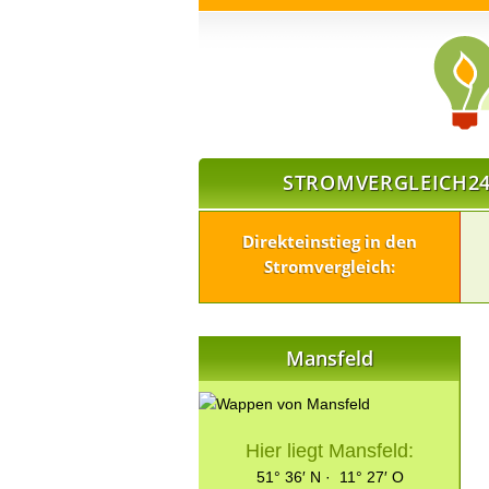
STROMVERGLEICH24
Direkteinstieg in den
Stromvergleich:
Mansfeld
Hier liegt Mansfeld:
51° 36′ N · 11° 27′ O