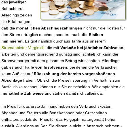
des jeweiligen
Betrachters.
Allerdings zeigen
die Erfahrungen,
daß die
monatlichen Abschlagszahlungen
nicht nur die Kosten für
den Strom erträglich machen, sondern auch
die Risiken
minimieren
. Es gibt nämlich durchaus Tarife aus unserem
Stromanbieter Vergleich
, die
mit Vorkaße bei jährlicher Zahlweise
arbeiten und dementsprechend günstig sind, schließlich kann der
Stromversorger mit dem gesamten Betrag wirtschaften. Allerdings
gab es auch
Fälle von Insolvenzen
, bei denen die Verbraucher
kaum Außicht auf
Rückzahlung der bereits vorgeschoßenen
Abschläge
haben. Ob sich die Preiseinsparung im Verhältnis zum
Ausfallrisiko rechnet, können nur Sie entscheiden. Wir empfehlen die
monatliche Zahlweise
und stehen damit nicht allein da.
Im Preis für das erste Jahr sind neben den Verbrauchskosten,
Abgaben und Steuern alle Bonifikationen oder Gutschriften
enthalten, sodaß der Preis für das Folgejahr naturgemäß höher
ausfällt. Allerdings müßen Sie diesen ja nicht in Anspruch nehmen -