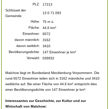
PLZ:
17213
Schlüssel der
13 0 71 093
Gemeinde:
Höhe:
75 m ü.
Fläche:
44,6 km²
Einwohner:
6572
davon männlich:
3162
davon weiblich:
3410
Bevölkerungsdichte:
147 Einwohner je km²
Vorwahl:
039932
Malchow liegt im Bundesland Mecklenburg-Vorpommern. Die
rund 6572 Einwohner teilen sich in 3162 männliche und 3410
weibliche auf. Bei einer Fläche von 44,6 km² entspricht dies
einer Bevölkerungsdichte von 147 Einwohner je km².
Interessantes zur Geschichte, zur Kultur und zur
Wirtschaft von Malchow: