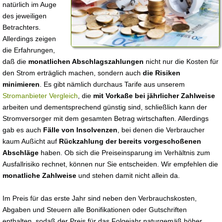
natürlich im Auge
des jeweiligen
Betrachters.
Allerdings zeigen
die Erfahrungen,
daß die
monatlichen Abschlagszahlungen
nicht nur die Kosten für
den Strom erträglich machen, sondern auch
die Risiken
minimieren
. Es gibt nämlich durchaus Tarife aus unserem
Stromanbieter Vergleich
, die
mit Vorkaße bei jährlicher Zahlweise
arbeiten und dementsprechend günstig sind, schließlich kann der
Stromversorger mit dem gesamten Betrag wirtschaften. Allerdings
gab es auch
Fälle von Insolvenzen
, bei denen die Verbraucher
kaum Außicht auf
Rückzahlung der bereits vorgeschoßenen
Abschläge
haben. Ob sich die Preiseinsparung im Verhältnis zum
Ausfallrisiko rechnet, können nur Sie entscheiden. Wir empfehlen die
monatliche Zahlweise
und stehen damit nicht allein da.
Im Preis für das erste Jahr sind neben den Verbrauchskosten,
Abgaben und Steuern alle Bonifikationen oder Gutschriften
enthalten, sodaß der Preis für das Folgejahr naturgemäß höher