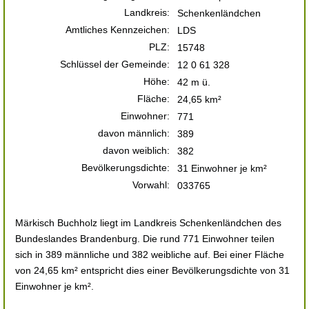
Landkreis:
Schenkenländchen
Amtliches Kennzeichen:
LDS
PLZ:
15748
Schlüssel der Gemeinde:
12 0 61 328
Höhe:
42 m ü.
Fläche:
24,65 km²
Einwohner:
771
davon männlich:
389
davon weiblich:
382
Bevölkerungsdichte:
31 Einwohner je km²
Vorwahl:
033765
Märkisch Buchholz liegt im Landkreis Schenkenländchen des
Bundeslandes Brandenburg. Die rund 771 Einwohner teilen
sich in 389 männliche und 382 weibliche auf. Bei einer Fläche
von 24,65 km² entspricht dies einer Bevölkerungsdichte von 31
Einwohner je km².