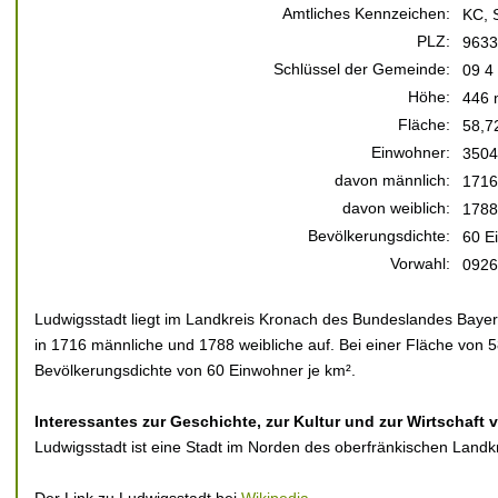
Amtliches Kennzeichen:
KC, 
PLZ:
9633
Schlüssel der Gemeinde:
09 4
Höhe:
446 
Fläche:
58,7
Einwohner:
3504
davon männlich:
1716
davon weiblich:
1788
Bevölkerungsdichte:
60 E
Vorwahl:
0926
Ludwigsstadt liegt im Landkreis Kronach des Bundeslandes Bayern
in 1716 männliche und 1788 weibliche auf. Bei einer Fläche von 5
Bevölkerungsdichte von 60 Einwohner je km².
Interessantes zur Geschichte, zur Kultur und zur Wirtschaft
Ludwigsstadt ist eine Stadt im Norden des oberfränkischen Landk