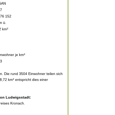
SAN
7
 76 152
m ü.
2 km²
inwohner je km²
3
. Die rund 3504 Einwohner teilen sich
8,72 km² entspricht dies einer
 von Ludwigsstadt:
reises Kronach.