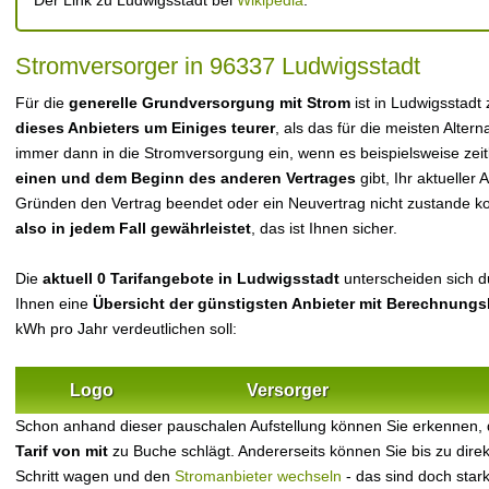
Der Link zu Ludwigsstadt bei
Wikipedia
.
Stromversorger in 96337 Ludwigsstadt
Für die
generelle Grundversorgung mit Strom
ist in Ludwigsstadt
dieses Anbieters um Einiges teurer
, als das für die meisten Alterna
immer dann in die Stromversorgung ein, wenn es beispielsweise zei
einen und dem Beginn des anderen Vertrages
gibt, Ihr aktueller
Gründen den Vertrag beendet oder ein Neuvertrag nicht zustande 
also in jedem Fall gewährleistet
, das ist Ihnen sicher.
Die
aktuell 0 Tarifangebote in Ludwigsstadt
unterscheiden sich du
Ihnen eine
Übersicht der günstigsten Anbieter mit Berechnungs
kWh pro Jahr verdeutlichen soll:
Logo
Versorger
Schon anhand dieser pauschalen Aufstellung können Sie erkennen, 
Tarif von mit
zu Buche schlägt. Andererseits können Sie bis zu dir
Schritt wagen und den
Stromanbieter wechseln
- das sind doch star