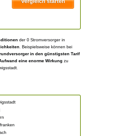
nditionen
der 0 Stromversorger in
ichkeiten
. Beispielsweise können bei
undversorger in den günstigsten Tarif
 Aufwand eine enorme Wirkung
zu
wigsstadt.
igsstadt
t
rn
franken
ach