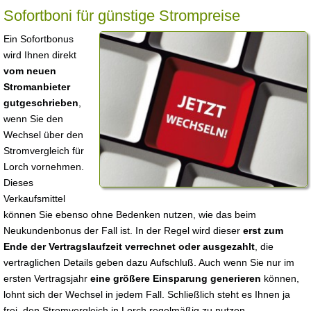
Sofortboni für günstige Strompreise
Ein Sofortbonus
wird Ihnen direkt
vom neuen
Stromanbieter
gutgeschrieben
,
wenn Sie den
Wechsel über den
Stromvergleich für
Lorch vornehmen.
Dieses
Verkaufsmittel
können Sie ebenso ohne Bedenken nutzen, wie das beim
Neukundenbonus der Fall ist. In der Regel wird dieser
erst zum
Ende der Vertragslaufzeit verrechnet oder ausgezahlt
, die
vertraglichen Details geben dazu Aufschluß. Auch wenn Sie nur im
ersten Vertragsjahr
eine größere Einsparung generieren
können,
lohnt sich der Wechsel in jedem Fall. Schließlich steht es Ihnen ja
frei, den Stromvergleich in Lorch regelmäßig zu nutzen.