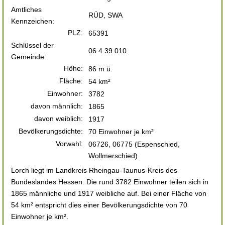
Amtliches
RÜD, SWA
Kennzeichen:
PLZ:
65391
Schlüssel der
06 4 39 010
Gemeinde:
Höhe:
86 m ü.
Fläche:
54 km²
Einwohner:
3782
davon männlich:
1865
davon weiblich:
1917
Bevölkerungsdichte:
70 Einwohner je km²
Vorwahl:
06726, 06775 (Espenschied,
Wollmerschied)
Lorch liegt im Landkreis Rheingau-Taunus-Kreis des
Bundeslandes Hessen. Die rund 3782 Einwohner teilen sich in
1865 männliche und 1917 weibliche auf. Bei einer Fläche von
54 km² entspricht dies einer Bevölkerungsdichte von 70
Einwohner je km².