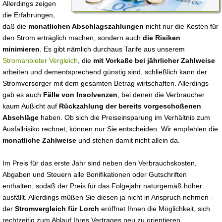
Allerdings zeigen
die Erfahrungen,
daß die
monatlichen Abschlagszahlungen
nicht nur die Kosten für
den Strom erträglich machen, sondern auch
die Risiken
minimieren
. Es gibt nämlich durchaus Tarife aus unserem
Stromanbieter Vergleich
, die
mit Vorkaße bei jährlicher Zahlweise
arbeiten und dementsprechend günstig sind, schließlich kann der
Stromversorger mit dem gesamten Betrag wirtschaften. Allerdings
gab es auch
Fälle von Insolvenzen
, bei denen die Verbraucher
kaum Außicht auf
Rückzahlung der bereits vorgeschoßenen
Abschläge
haben. Ob sich die Preiseinsparung im Verhältnis zum
Ausfallrisiko rechnet, können nur Sie entscheiden. Wir empfehlen die
monatliche Zahlweise
und stehen damit nicht allein da.
Im Preis für das erste Jahr sind neben den Verbrauchskosten,
Abgaben und Steuern alle Bonifikationen oder Gutschriften
enthalten, sodaß der Preis für das Folgejahr naturgemäß höher
ausfällt. Allerdings müßen Sie diesen ja nicht in Anspruch nehmen -
der
Stromvergleich für Lorch
eröffnet Ihnen die Möglichkeit, sich
rechtzeitig zum Ablauf Ihres Vertrages neu zu orientieren.