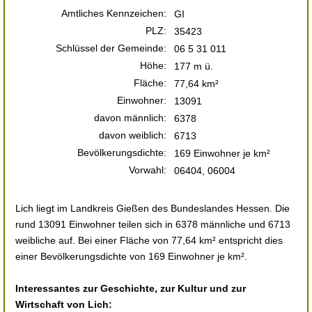
Amtliches Kennzeichen:
GI
PLZ:
35423
Schlüssel der Gemeinde:
06 5 31 011
Höhe:
177 m ü.
Fläche:
77,64 km²
Einwohner:
13091
davon männlich:
6378
davon weiblich:
6713
Bevölkerungsdichte:
169 Einwohner je km²
Vorwahl:
06404, 06004
Lich liegt im Landkreis Gießen des Bundeslandes Hessen. Die
rund 13091 Einwohner teilen sich in 6378 männliche und 6713
weibliche auf. Bei einer Fläche von 77,64 km² entspricht dies
einer Bevölkerungsdichte von 169 Einwohner je km².
Interessantes zur Geschichte, zur Kultur und zur
Wirtschaft von Lich: