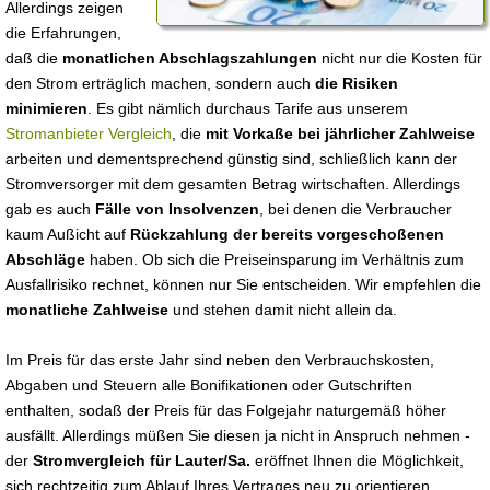
Allerdings zeigen
die Erfahrungen,
daß die
monatlichen Abschlagszahlungen
nicht nur die Kosten für
den Strom erträglich machen, sondern auch
die Risiken
minimieren
. Es gibt nämlich durchaus Tarife aus unserem
Stromanbieter Vergleich
, die
mit Vorkaße bei jährlicher Zahlweise
arbeiten und dementsprechend günstig sind, schließlich kann der
Stromversorger mit dem gesamten Betrag wirtschaften. Allerdings
gab es auch
Fälle von Insolvenzen
, bei denen die Verbraucher
kaum Außicht auf
Rückzahlung der bereits vorgeschoßenen
Abschläge
haben. Ob sich die Preiseinsparung im Verhältnis zum
Ausfallrisiko rechnet, können nur Sie entscheiden. Wir empfehlen die
monatliche Zahlweise
und stehen damit nicht allein da.
Im Preis für das erste Jahr sind neben den Verbrauchskosten,
Abgaben und Steuern alle Bonifikationen oder Gutschriften
enthalten, sodaß der Preis für das Folgejahr naturgemäß höher
ausfällt. Allerdings müßen Sie diesen ja nicht in Anspruch nehmen -
der
Stromvergleich für Lauter/Sa.
eröffnet Ihnen die Möglichkeit,
sich rechtzeitig zum Ablauf Ihres Vertrages neu zu orientieren.