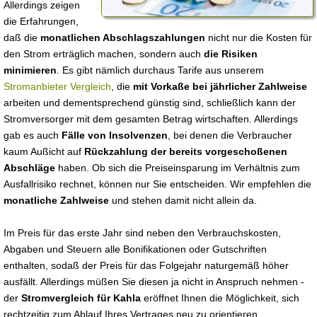
Allerdings zeigen
die Erfahrungen,
daß die
monatlichen Abschlagszahlungen
nicht nur die Kosten für
den Strom erträglich machen, sondern auch
die Risiken
minimieren
. Es gibt nämlich durchaus Tarife aus unserem
Stromanbieter Vergleich
, die
mit Vorkaße bei jährlicher Zahlweise
arbeiten und dementsprechend günstig sind, schließlich kann der
Stromversorger mit dem gesamten Betrag wirtschaften. Allerdings
gab es auch
Fälle von Insolvenzen
, bei denen die Verbraucher
kaum Außicht auf
Rückzahlung der bereits vorgeschoßenen
Abschläge
haben. Ob sich die Preiseinsparung im Verhältnis zum
Ausfallrisiko rechnet, können nur Sie entscheiden. Wir empfehlen die
monatliche Zahlweise
und stehen damit nicht allein da.
Im Preis für das erste Jahr sind neben den Verbrauchskosten,
Abgaben und Steuern alle Bonifikationen oder Gutschriften
enthalten, sodaß der Preis für das Folgejahr naturgemäß höher
ausfällt. Allerdings müßen Sie diesen ja nicht in Anspruch nehmen -
der
Stromvergleich für Kahla
eröffnet Ihnen die Möglichkeit, sich
rechtzeitig zum Ablauf Ihres Vertrages neu zu orientieren.