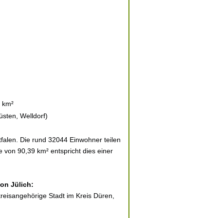
e km²
sten, Welldorf)
falen. Die rund 32044 Einwohner teilen
e von 90,39 km² entspricht dies einer
von Jülich:
, kreisangehörige Stadt im Kreis Düren,