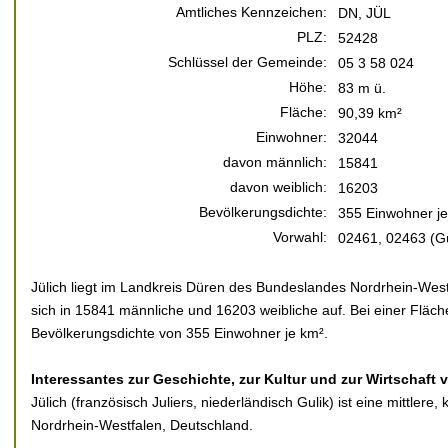
Amtliches Kennzeichen:
DN, JÜL
PLZ:
52428
Schlüssel der Gemeinde:
05 3 58 024
Höhe:
83 m ü.
Fläche:
90,39 km²
Einwohner:
32044
davon männlich:
15841
davon weiblich:
16203
Bevölkerungsdichte:
355 Einwohner j
Vorwahl:
02461, 02463 (Gü
Jülich liegt im Landkreis Düren des Bundeslandes Nordrhein-West
sich in 15841 männliche und 16203 weibliche auf. Bei einer Fläch
Bevölkerungsdichte von 355 Einwohner je km².
Interessantes zur Geschichte, zur Kultur und zur Wirtschaft 
Jülich (französisch Juliers, niederländisch Gulik) ist eine mittlere
Nordrhein-Westfalen, Deutschland.