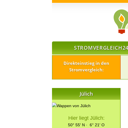
STROMVERGLEICH24
Direkteinstieg in den
Stromvergleich:
Jülich
Hier liegt Jülich:
50° 55′ N · 6° 21′ O