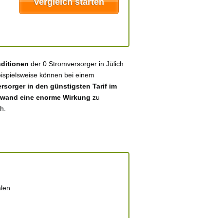
nditionen
der 0 Stromversorger in Jülich
eispielsweise können bei einem
sorger in den günstigsten Tarif im
fwand eine enorme Wirkung
zu
h.
alen