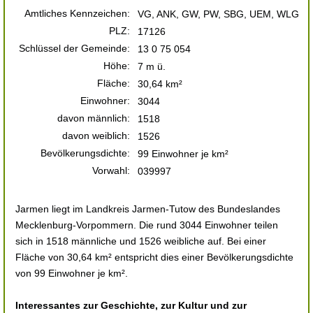
Amtliches Kennzeichen:
VG, ANK, GW, PW, SBG, UEM, WLG
PLZ:
17126
Schlüssel der Gemeinde:
13 0 75 054
Höhe:
7 m ü.
Fläche:
30,64 km²
Einwohner:
3044
davon männlich:
1518
davon weiblich:
1526
Bevölkerungsdichte:
99 Einwohner je km²
Vorwahl:
039997
Jarmen liegt im Landkreis Jarmen-Tutow des Bundeslandes
Mecklenburg-Vorpommern. Die rund 3044 Einwohner teilen
sich in 1518 männliche und 1526 weibliche auf. Bei einer
Fläche von 30,64 km² entspricht dies einer Bevölkerungsdichte
von 99 Einwohner je km².
Interessantes zur Geschichte, zur Kultur und zur