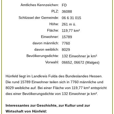
Amtliches Kennzeichen:
FD
PLZ:
36088
Schlüssel der Gemeinde:
06 6 31 015
Höhe:
261 m ü.
Fläche:
119,77 km²
Einwohner:
15789
davon männlich:
7760
davon weiblich:
8029
Bevölkerungsdichte:
132 Einwohner je km²
Vorwahl:
06652, 06672 (Malges)
Hünfeld liegt im Landkreis Fulda des Bundeslandes Hessen.
Die rund 15789 Einwohner teilen sich in 7760 männliche und
8029 weibliche auf. Bei einer Fläche von 119,77 km² entspricht
dies einer Bevölkerungsdichte von 132 Einwohner je km².
Interessantes zur Geschichte, zur Kultur und zur
Wirtschaft von Hünfeld: