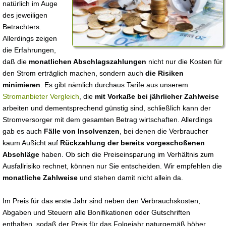
natürlich im Auge
des jeweiligen
Betrachters.
Allerdings zeigen
die Erfahrungen,
daß die
monatlichen Abschlagszahlungen
nicht nur die Kosten für
den Strom erträglich machen, sondern auch
die Risiken
minimieren
. Es gibt nämlich durchaus Tarife aus unserem
Stromanbieter Vergleich
, die
mit Vorkaße bei jährlicher Zahlweise
arbeiten und dementsprechend günstig sind, schließlich kann der
Stromversorger mit dem gesamten Betrag wirtschaften. Allerdings
gab es auch
Fälle von Insolvenzen
, bei denen die Verbraucher
kaum Außicht auf
Rückzahlung der bereits vorgeschoßenen
Abschläge
haben. Ob sich die Preiseinsparung im Verhältnis zum
Ausfallrisiko rechnet, können nur Sie entscheiden. Wir empfehlen die
monatliche Zahlweise
und stehen damit nicht allein da.
Im Preis für das erste Jahr sind neben den Verbrauchskosten,
Abgaben und Steuern alle Bonifikationen oder Gutschriften
enthalten, sodaß der Preis für das Folgejahr naturgemäß höher