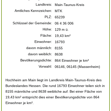
Landkreis:
Main-Taunus-Kreis
Amtliches Kennzeichen:
MTK
PLZ:
65239
Schlüssel der Gemeinde:
06 4 36 006
Höhe:
129 m ü.
Fläche:
19,43 km²
Einwohner:
16793
davon männlich:
8155
davon weiblich:
8638
Bevölkerungsdichte:
864 Einwohner je km²
Vorwahl:
06146, 06145 (Massenheim)
Hochheim am Main liegt im Landkreis Main-Taunus-Kreis des
Bundeslandes Hessen. Die rund 16793 Einwohner teilen sich in
8155 männliche und 8638 weibliche auf. Bei einer Fläche von
19,43 km² entspricht dies einer Bevölkerungsdichte von 864
Einwohner je km².