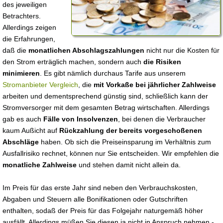
des jeweiligen
Betrachters.
Allerdings zeigen
die Erfahrungen,
daß die
monatlichen Abschlagszahlungen
nicht nur die Kosten für
den Strom erträglich machen, sondern auch
die Risiken
minimieren
. Es gibt nämlich durchaus Tarife aus unserem
Stromanbieter Vergleich
, die
mit Vorkaße bei jährlicher Zahlweise
arbeiten und dementsprechend günstig sind, schließlich kann der
Stromversorger mit dem gesamten Betrag wirtschaften. Allerdings
gab es auch
Fälle von Insolvenzen
, bei denen die Verbraucher
kaum Außicht auf
Rückzahlung der bereits vorgeschoßenen
Abschläge
haben. Ob sich die Preiseinsparung im Verhältnis zum
Ausfallrisiko rechnet, können nur Sie entscheiden. Wir empfehlen die
monatliche Zahlweise
und stehen damit nicht allein da.
Im Preis für das erste Jahr sind neben den Verbrauchskosten,
Abgaben und Steuern alle Bonifikationen oder Gutschriften
enthalten, sodaß der Preis für das Folgejahr naturgemäß höher
ausfällt. Allerdings müßen Sie diesen ja nicht in Anspruch nehmen -