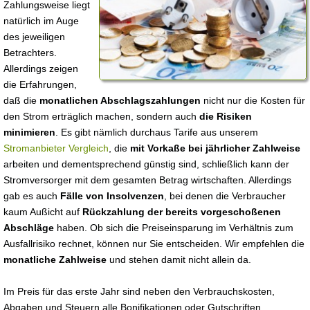
Zahlungsweise liegt
natürlich im Auge
des jeweiligen
Betrachters.
Allerdings zeigen
die Erfahrungen,
daß die
monatlichen Abschlagszahlungen
nicht nur die Kosten für
den Strom erträglich machen, sondern auch
die Risiken
minimieren
. Es gibt nämlich durchaus Tarife aus unserem
Stromanbieter Vergleich
, die
mit Vorkaße bei jährlicher Zahlweise
arbeiten und dementsprechend günstig sind, schließlich kann der
Stromversorger mit dem gesamten Betrag wirtschaften. Allerdings
gab es auch
Fälle von Insolvenzen
, bei denen die Verbraucher
kaum Außicht auf
Rückzahlung der bereits vorgeschoßenen
Abschläge
haben. Ob sich die Preiseinsparung im Verhältnis zum
Ausfallrisiko rechnet, können nur Sie entscheiden. Wir empfehlen die
monatliche Zahlweise
und stehen damit nicht allein da.
Im Preis für das erste Jahr sind neben den Verbrauchskosten,
Abgaben und Steuern alle Bonifikationen oder Gutschriften