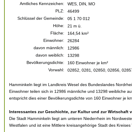
Amtliches Kennzeichen:
WES, DIN, MO
PLZ:
46499
Schlüssel der Gemeinde:
05 1 70 012
Höhe:
21 m ü.
Fläche:
164,54 km²
Einwohner:
26284
davon männlich:
12986
davon weiblich:
13298
Bevölkerungsdichte:
160 Einwohner je km²
Vorwahl:
02852, 0281, 02850, 02856, 0285
Hamminkeln liegt im Landkreis Wesel des Bundeslandes Nordrhei
Einwohner teilen sich in 12986 männliche und 13298 weibliche au
entspricht dies einer Bevölkerungsdichte von 160 Einwohner je km
Interessantes zur Geschichte, zur Kultur und zur Wirtschaft
Die Stadt Hamminkeln liegt am unteren Niederrhein im Nordwest
Westfalen und ist eine Mittlere kreisangehörige Stadt des Kreise