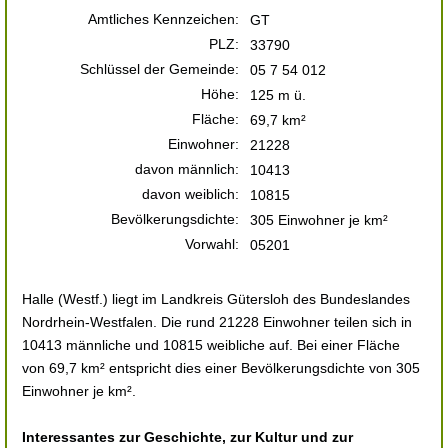
Amtliches Kennzeichen:
GT
PLZ:
33790
Schlüssel der Gemeinde:
05 7 54 012
Höhe:
125 m ü.
Fläche:
69,7 km²
Einwohner:
21228
davon männlich:
10413
davon weiblich:
10815
Bevölkerungsdichte:
305 Einwohner je km²
Vorwahl:
05201
Halle (Westf.) liegt im Landkreis Gütersloh des Bundeslandes
Nordrhein-Westfalen. Die rund 21228 Einwohner teilen sich in
10413 männliche und 10815 weibliche auf. Bei einer Fläche
von 69,7 km² entspricht dies einer Bevölkerungsdichte von 305
Einwohner je km².
Interessantes zur Geschichte, zur Kultur und zur