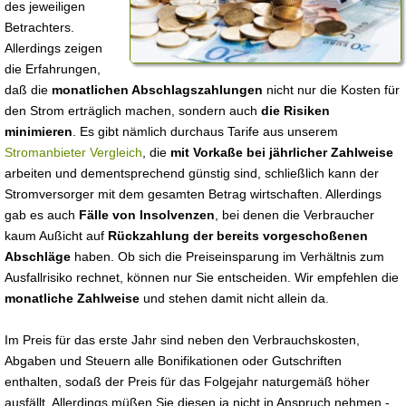
des jeweiligen
Betrachters.
Allerdings zeigen
die Erfahrungen,
daß die
monatlichen Abschlagszahlungen
nicht nur die Kosten für
den Strom erträglich machen, sondern auch
die Risiken
minimieren
. Es gibt nämlich durchaus Tarife aus unserem
Stromanbieter Vergleich
, die
mit Vorkaße bei jährlicher Zahlweise
arbeiten und dementsprechend günstig sind, schließlich kann der
Stromversorger mit dem gesamten Betrag wirtschaften. Allerdings
gab es auch
Fälle von Insolvenzen
, bei denen die Verbraucher
kaum Außicht auf
Rückzahlung der bereits vorgeschoßenen
Abschläge
haben. Ob sich die Preiseinsparung im Verhältnis zum
Ausfallrisiko rechnet, können nur Sie entscheiden. Wir empfehlen die
monatliche Zahlweise
und stehen damit nicht allein da.
Im Preis für das erste Jahr sind neben den Verbrauchskosten,
Abgaben und Steuern alle Bonifikationen oder Gutschriften
enthalten, sodaß der Preis für das Folgejahr naturgemäß höher
ausfällt. Allerdings müßen Sie diesen ja nicht in Anspruch nehmen -