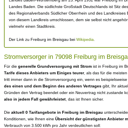
Landes Baden-Württemberg am 25. April 1952 war Freiburg im Br
Landes Baden. Die südlichste Großstadt Deutschlands ist Sitz d
des Regionalverbands Südlicher Oberrhein und des Landkreises 
von diesem Landkreis umschlossen, dem sie selbst nicht angehört; 
vielmehr einen Stadtkreis.
Der Link zu Freiburg im Breisgau bei
Wikipedia
.
Stromversorger in 79098 Freiburg im Breisg
Für die
generelle Grundversorgung mit Strom
ist in Freiburg im 
Tarife dieses Anbieters um Einiges teurer
, als das für die meisten
tritt immer dann in die Stromversorgung ein, wenn es beispielsweise
des einen und dem Beginn des anderen Vertrages
gibt, Ihr aktu
Gründen den Vertrag beendet oder ein Neuvertrag nicht zustande 
also in jedem Fall gewährleistet
, das ist Ihnen sicher.
Die
aktuell 0 Tarifangebote in Freiburg im Breisgau
unterscheiden
Konditionen, wie Ihnen eine
Übersicht der günstigsten Anbieter 
Verbrauch von 3.500 kWh pro Jahr verdeutlichen soll: