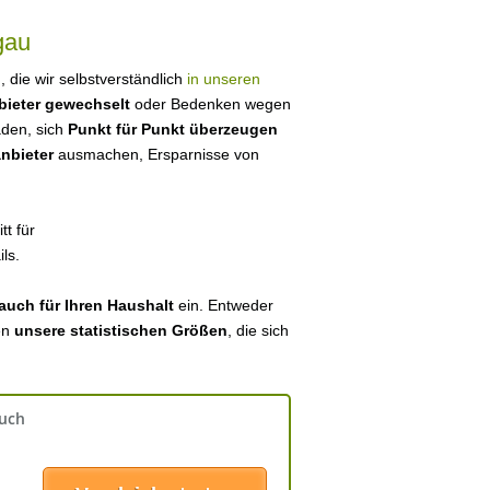
gau
l
, die wir selbstverständlich
in unseren
bieter gewechselt
oder Bedenken wegen
aden, sich
Punkt für Punkt überzeugen
anbieter
ausmachen, Ersparnisse von
tt für
ls.
auch für Ihren Haushalt
ein. Entweder
en
unsere statistischen Größen
, die sich
auch
: