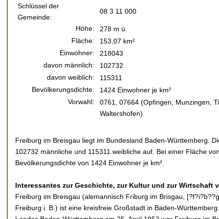
Schlüssel der
08 3 11 000
Gemeinde:
Höhe:
278 m ü.
Fläche:
153,07 km²
Einwohner:
218043
davon männlich:
102732
davon weiblich:
115311
Bevölkerungsdichte:
1424 Einwohner je km²
Vorwahl:
0761, 07664 (Opfingen, Munzingen, T
Waltershofen)
Freiburg im Breisgau liegt im Bundesland Baden-Württemberg. Die
102732 männliche und 115311 weibliche auf. Bei einer Fläche von
Bevölkerungsdichte von 1424 Einwohner je km².
Interessantes zur Geschichte, zur Kultur und zur Wirtschaft 
Freiburg im Breisgau (alemannisch Friburg im Brisgau, [?f?i?b??g?
Freiburg i. B.) ist eine kreisfreie Großstadt in Baden-Württembe