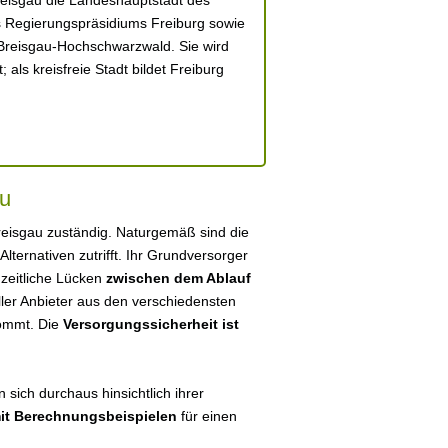
eisgau die Landeshauptstadt des
es Regierungspräsidiums Freiburg sowie
Breisgau-Hochschwarzwald. Sie wird
als kreisfreie Stadt bildet Freiburg
au
Breisgau zuständig. Naturgemäß sind die
 Alternativen zutrifft. Ihr Grundversorger
 zeitliche Lücken
zwischen dem Ablauf
eller Anbieter aus den verschiedensten
kommt. Die
Versorgungssicherheit ist
 sich durchaus hinsichtlich ihrer
mit Berechnungsbeispielen
für einen