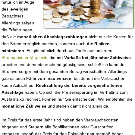
natürlich im Auge
des jeweiligen
Betrachters.
Allerdings zeigen
die Erfahrungen,
daß die
monatlichen Abschlagszahlungen
nicht nur die Kosten für
den Strom erträglich machen, sondern auch
die Risiken
minimieren
. Es gibt nämlich durchaus Tarife aus unserem
Stromanbieter Vergleich
, die
mit Vorkaße bei jährlicher Zahlweise
arbeiten und dementsprechend günstig sind, schließlich kann der
Stromversorger mit dem gesamten Betrag wirtschaften. Allerdings
gab es auch
Fälle von Insolvenzen
, bei denen die Verbraucher
kaum Außicht auf
Rückzahlung der bereits vorgeschoßenen
Abschläge
haben. Ob sich die Preiseinsparung im Verhältnis zum
Ausfallrisiko rechnet, können nur Sie entscheiden. Wir empfehlen die
monatliche Zahlweise
und stehen damit nicht allein da.
Im Preis für das erste Jahr sind neben den Verbrauchskosten,
Abgaben und Steuern alle Bonifikationen oder Gutschriften
enthalten, sodaß der Preis für das Folgejahr naturgemäß höher