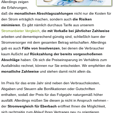
Allerdings zeigen
die Erfahrungen,
daß die
monatlichen Abschlagszahlungen
nicht nur die Kosten für
den Strom erträglich machen, sondern auch
die Risiken
minimieren
. Es gibt nämlich durchaus Tarife aus unserem
Stromanbieter Vergleich
, die
mit Vorkaße bei jährlicher Zahlweise
arbeiten und dementsprechend günstig sind, schließlich kann der
Stromversorger mit dem gesamten Betrag wirtschaften. Allerdings
gab es auch
Fälle von Insolvenzen
, bei denen die Verbraucher
kaum Außicht auf
Rückzahlung der bereits vorgeschoßenen
Abschläge
haben. Ob sich die Preiseinsparung im Verhältnis zum
Ausfallrisiko rechnet, können nur Sie entscheiden. Wir empfehlen die
monatliche Zahlweise
und stehen damit nicht allein da.
Im Preis für das erste Jahr sind neben den Verbrauchskosten,
Abgaben und Steuern alle Bonifikationen oder Gutschriften
enthalten, sodaß der Preis für das Folgejahr naturgemäß höher
ausfällt. Allerdings müßen Sie diesen ja nicht in Anspruch nehmen -
der
Stromvergleich für Eberbach
eröffnet Ihnen die Möglichkeit,
sich rechtzeitig zum Ablauf Ihres Vertrages neu zu orientieren.