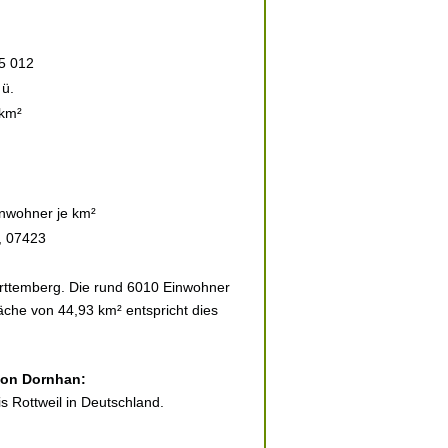
5 012
ü.
 km²
nwohner je km²
, 07423
rttemberg. Die rund 6010 Einwohner
läche von 44,93 km² entspricht dies
 von Dornhan:
s Rottweil in Deutschland.