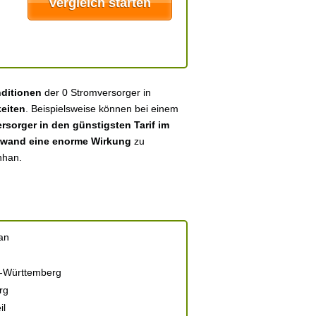
nditionen
der 0 Stromversorger in
eiten
. Beispielsweise können bei einem
sorger in den günstigsten Tarif im
fwand eine enorme Wirkung
zu
nhan.
an
-Württemberg
rg
il