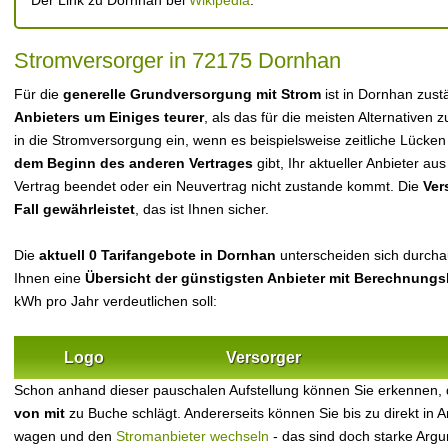
Der Link zu Dornhan bei
Wikipedia
.
Stromversorger in 72175 Dornhan
Für die
generelle Grundversorgung mit Strom
ist in Dornhan zus
Anbieters um Einiges teurer
, als das für die meisten Alternativen z
in die Stromversorgung ein, wenn es beispielsweise zeitliche Lücke
dem Beginn des anderen Vertrages
gibt, Ihr aktueller Anbieter 
Vertrag beendet oder ein Neuvertrag nicht zustande kommt. Die
Ver
Fall gewährleistet
, das ist Ihnen sicher.
Die
aktuell 0 Tarifangebote in Dornhan
unterscheiden sich durchaus
Ihnen eine
Übersicht der günstigsten Anbieter mit Berechnungs
kWh pro Jahr verdeutlichen soll:
Logo
Versorger
Schon anhand dieser pauschalen Aufstellung können Sie erkennen,
von mit
zu Buche schlägt. Andererseits können Sie bis zu direkt in
wagen und den
Stromanbieter wechseln
- das sind doch starke Arg