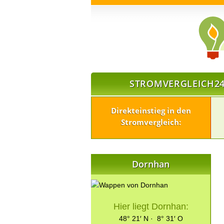
STROMVERGLEICH24
Direkteinstieg in den
Stromvergleich:
Dornhan
Hier liegt Dornhan:
48° 21′ N · 8° 31′ O