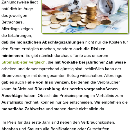
Zahlungsweise liegt
natürlich im Auge
des jeweiligen
Betrachters.
Allerdings zeigen
die Erfahrungen,
daß die
monatlichen Abschlagszahlungen
nicht nur die Kosten für
den Strom erträglich machen, sondern auch
die Risiken
minimieren
. Es gibt nämlich durchaus Tarife aus unserem
Stromanbieter Vergleich
, die
mit Vorkaße bei jährlicher Zahlweise
arbeiten und dementsprechend günstig sind, schließlich kann der
Stromversorger mit dem gesamten Betrag wirtschaften. Allerdings
gab es auch
Fälle von Insolvenzen
, bei denen die Verbraucher
kaum Außicht auf
Rückzahlung der bereits vorgeschoßenen
Abschläge
haben. Ob sich die Preiseinsparung im Verhältnis zum
Ausfallrisiko rechnet, können nur Sie entscheiden. Wir empfehlen die
monatliche Zahlweise
und stehen damit nicht allein da.
Im Preis für das erste Jahr sind neben den Verbrauchskosten,
Abgaben und Steuern alle Bonifikationen oder Gutschriften