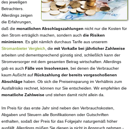
des jeweiligen
Betrachters.
Allerdings zeigen
die Erfahrungen,
daß die
monatlichen Abschlagszahlungen
nicht nur die Kosten für
den Strom erträglich machen, sondern auch
die Risiken
minimieren
. Es gibt nämlich durchaus Tarife aus unserem
Stromanbieter Vergleich
, die
mit Vorkaße bei jährlicher Zahlweise
arbeiten und dementsprechend günstig sind, schließlich kann der
Stromversorger mit dem gesamten Betrag wirtschaften. Allerdings
gab es auch
Fälle von Insolvenzen
, bei denen die Verbraucher
kaum Außicht auf
Rückzahlung der bereits vorgeschoßenen
Abschläge
haben. Ob sich die Preiseinsparung im Verhältnis zum
Ausfallrisiko rechnet, können nur Sie entscheiden. Wir empfehlen die
monatliche Zahlweise
und stehen damit nicht allein da.
Im Preis für das erste Jahr sind neben den Verbrauchskosten,
Abgaben und Steuern alle Bonifikationen oder Gutschriften
enthalten, sodaß der Preis für das Folgejahr naturgemäß höher
ausfällt. Allerdings müßen Sie diesen ja nicht in Anspruch nehmen -