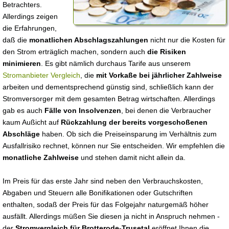
Betrachters.
Allerdings zeigen
die Erfahrungen,
daß die
monatlichen Abschlagszahlungen
nicht nur die Kosten für
den Strom erträglich machen, sondern auch
die Risiken
minimieren
. Es gibt nämlich durchaus Tarife aus unserem
Stromanbieter Vergleich
, die
mit Vorkaße bei jährlicher Zahlweise
arbeiten und dementsprechend günstig sind, schließlich kann der
Stromversorger mit dem gesamten Betrag wirtschaften. Allerdings
gab es auch
Fälle von Insolvenzen
, bei denen die Verbraucher
kaum Außicht auf
Rückzahlung der bereits vorgeschoßenen
Abschläge
haben. Ob sich die Preiseinsparung im Verhältnis zum
Ausfallrisiko rechnet, können nur Sie entscheiden. Wir empfehlen die
monatliche Zahlweise
und stehen damit nicht allein da.
Im Preis für das erste Jahr sind neben den Verbrauchskosten,
Abgaben und Steuern alle Bonifikationen oder Gutschriften
enthalten, sodaß der Preis für das Folgejahr naturgemäß höher
ausfällt. Allerdings müßen Sie diesen ja nicht in Anspruch nehmen -
der
Stromvergleich für Brotterode-Trusetal
eröffnet Ihnen die