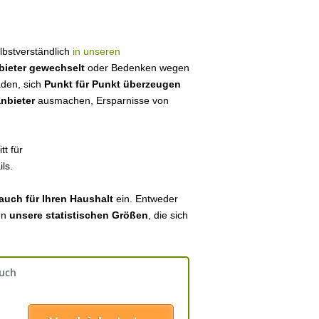
elbstverständlich
in unseren
bieter gewechselt
oder Bedenken wegen
aden, sich
Punkt für Punkt überzeugen
anbieter
ausmachen, Ersparnisse von
tt für
ls.
auch für Ihren Haushalt
ein. Entweder
en
unsere statistischen Größen
, die sich
auch