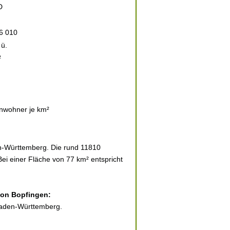
D
6 010
ü.
²
nwohner je km²
en-Württemberg. Die rund 11810
Bei einer Fläche von 77 km² entspricht
 von Bopfingen:
 Baden-Württemberg.