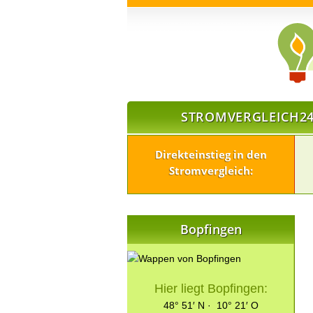
STROMVERGLEICH24
Direkteinstieg in den
Stromvergleich:
Bopfingen
Hier liegt Bopfingen:
48° 51′ N · 10° 21′ O