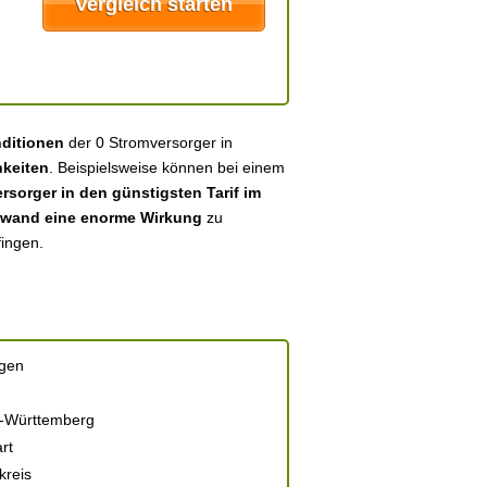
nditionen
der 0 Stromversorger in
keiten
. Beispielsweise können bei einem
sorger in den günstigsten Tarif im
fwand eine enorme Wirkung
zu
fingen.
ngen
-Württemberg
rt
kreis