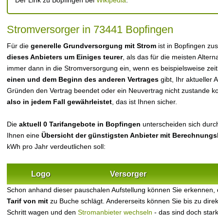
Der Link zu Bopfingen bei
Wikipedia
.
Stromversorger in 73441 Bopfingen
Für die
generelle Grundversorgung mit Strom
ist in Bopfingen zu
dieses Anbieters um Einiges teurer
, als das für die meisten Alterna
immer dann in die Stromversorgung ein, wenn es beispielsweise zei
einen und dem Beginn des anderen Vertrages
gibt, Ihr aktueller
Gründen den Vertrag beendet oder ein Neuvertrag nicht zustande 
also in jedem Fall gewährleistet
, das ist Ihnen sicher.
Die
aktuell 0 Tarifangebote in Bopfingen
unterscheiden sich durcha
Ihnen eine
Übersicht der günstigsten Anbieter mit Berechnungs
kWh pro Jahr verdeutlichen soll:
Logo
Versorger
Schon anhand dieser pauschalen Aufstellung können Sie erkennen,
Tarif von mit
zu Buche schlägt. Andererseits können Sie bis zu dir
Schritt wagen und den
Stromanbieter wechseln
- das sind doch star