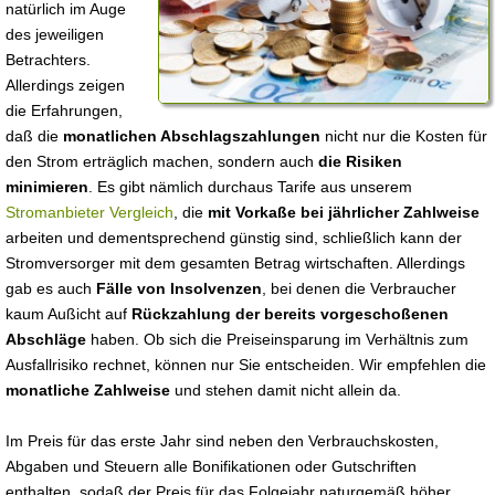
natürlich im Auge
des jeweiligen
Betrachters.
Allerdings zeigen
die Erfahrungen,
daß die
monatlichen Abschlagszahlungen
nicht nur die Kosten für
den Strom erträglich machen, sondern auch
die Risiken
minimieren
. Es gibt nämlich durchaus Tarife aus unserem
Stromanbieter Vergleich
, die
mit Vorkaße bei jährlicher Zahlweise
arbeiten und dementsprechend günstig sind, schließlich kann der
Stromversorger mit dem gesamten Betrag wirtschaften. Allerdings
gab es auch
Fälle von Insolvenzen
, bei denen die Verbraucher
kaum Außicht auf
Rückzahlung der bereits vorgeschoßenen
Abschläge
haben. Ob sich die Preiseinsparung im Verhältnis zum
Ausfallrisiko rechnet, können nur Sie entscheiden. Wir empfehlen die
monatliche Zahlweise
und stehen damit nicht allein da.
Im Preis für das erste Jahr sind neben den Verbrauchskosten,
Abgaben und Steuern alle Bonifikationen oder Gutschriften
enthalten, sodaß der Preis für das Folgejahr naturgemäß höher