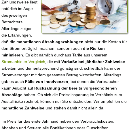
Zahlungsweise liegt
natürlich im Auge
des jeweiligen
Betrachters.
Allerdings zeigen
die Erfahrungen,
daß die
monatlichen Abschlagszahlungen
nicht nur die Kosten für
den Strom erträglich machen, sondern auch
die Risiken
minimieren
. Es gibt nämlich durchaus Tarife aus unserem
Stromanbieter Vergleich
, die
mit Vorkaße bei jährlicher Zahlweise
arbeiten und dementsprechend günstig sind, schließlich kann der
Stromversorger mit dem gesamten Betrag wirtschaften. Allerdings
gab es auch
Fälle von Insolvenzen
, bei denen die Verbraucher
kaum Außicht auf
Rückzahlung der bereits vorgeschoßenen
Abschläge
haben. Ob sich die Preiseinsparung im Verhältnis zum
Ausfallrisiko rechnet, können nur Sie entscheiden. Wir empfehlen die
monatliche Zahlweise
und stehen damit nicht allein da.
Im Preis für das erste Jahr sind neben den Verbrauchskosten,
Abgaben und Steuern alle Bonifikationen oder Gutschriften