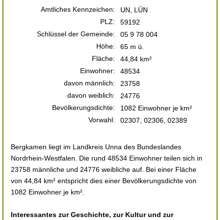
Amtliches Kennzeichen:
UN, LÜN
PLZ:
59192
Schlüssel der Gemeinde:
05 9 78 004
Höhe:
65 m ü.
Fläche:
44,84 km²
Einwohner:
48534
davon männlich:
23758
davon weiblich:
24776
Bevölkerungsdichte:
1082 Einwohner je km²
Vorwahl:
02307, 02306, 02389
Bergkamen liegt im Landkreis Unna des Bundeslandes
Nordrhein-Westfalen. Die rund 48534 Einwohner teilen sich in
23758 männliche und 24776 weibliche auf. Bei einer Fläche
von 44,84 km² entspricht dies einer Bevölkerungsdichte von
1082 Einwohner je km².
Interessantes zur Geschichte, zur Kultur und zur