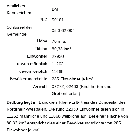
Amtliches
BM
Kennzeichen:
PLZ:
50181
Schlüssel der
05 3 62 004
Gemeinde:
Höhe:
70 m ü.
Fläche:
80,33 km²
Einwohner:
22930
davon männlich:
11262
davon weiblich:
11668
Bevölkerungsdichte:
285 Einwohner je km²
Vorwahl:
02272, 02463 (Kirchherten und
Grottenherten)
Bedburg liegt im Landkreis Rhein-Erft-Kreis des Bundeslandes
Nordrhein-Westfalen. Die rund 22930 Einwohner teilen sich in
11262 männliche und 11668 weibliche auf. Bei einer Fläche von
80,33 km² entspricht dies einer Bevölkerungsdichte von 285
Einwohner je km².