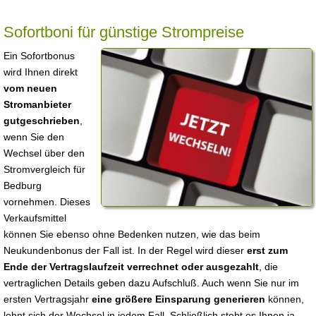
Sofortboni für günstige Strompreise
Ein Sofortbonus
wird Ihnen direkt
vom neuen
Stromanbieter
gutgeschrieben
,
wenn Sie den
Wechsel über den
Stromvergleich für
Bedburg
vornehmen. Dieses
Verkaufsmittel
können Sie ebenso ohne Bedenken nutzen, wie das beim
Neukundenbonus der Fall ist. In der Regel wird dieser
erst zum
Ende der Vertragslaufzeit verrechnet oder ausgezahlt
, die
vertraglichen Details geben dazu Aufschluß. Auch wenn Sie nur im
ersten Vertragsjahr
eine größere Einsparung generieren
können,
lohnt sich der Wechsel in jedem Fall. Schließlich steht es Ihnen ja