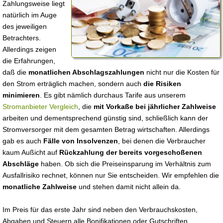
Zahlungsweise liegt
natürlich im Auge
des jeweiligen
Betrachters.
Allerdings zeigen
die Erfahrungen,
daß die
monatlichen Abschlagszahlungen
nicht nur die Kosten für
den Strom erträglich machen, sondern auch
die Risiken
minimieren
. Es gibt nämlich durchaus Tarife aus unserem
Stromanbieter Vergleich
, die
mit Vorkaße bei jährlicher Zahlweise
arbeiten und dementsprechend günstig sind, schließlich kann der
Stromversorger mit dem gesamten Betrag wirtschaften. Allerdings
gab es auch
Fälle von Insolvenzen
, bei denen die Verbraucher
kaum Außicht auf
Rückzahlung der bereits vorgeschoßenen
Abschläge
haben. Ob sich die Preiseinsparung im Verhältnis zum
Ausfallrisiko rechnet, können nur Sie entscheiden. Wir empfehlen die
monatliche Zahlweise
und stehen damit nicht allein da.
Im Preis für das erste Jahr sind neben den Verbrauchskosten,
Abgaben und Steuern alle Bonifikationen oder Gutschriften