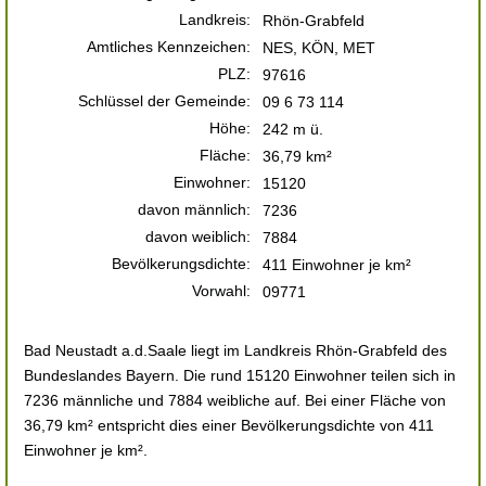
Landkreis:
Rhön-Grabfeld
Amtliches Kennzeichen:
NES, KÖN, MET
PLZ:
97616
Schlüssel der Gemeinde:
09 6 73 114
Höhe:
242 m ü.
Fläche:
36,79 km²
Einwohner:
15120
davon männlich:
7236
davon weiblich:
7884
Bevölkerungsdichte:
411 Einwohner je km²
Vorwahl:
09771
Bad Neustadt a.d.Saale liegt im Landkreis Rhön-Grabfeld des
Bundeslandes Bayern. Die rund 15120 Einwohner teilen sich in
7236 männliche und 7884 weibliche auf. Bei einer Fläche von
36,79 km² entspricht dies einer Bevölkerungsdichte von 411
Einwohner je km².