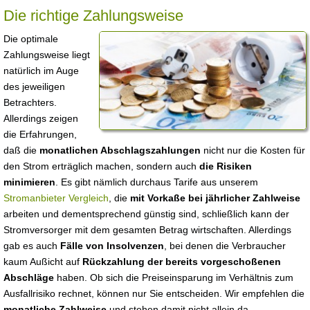
Die richtige Zahlungsweise
Die optimale
Zahlungsweise liegt
natürlich im Auge
des jeweiligen
Betrachters.
Allerdings zeigen
die Erfahrungen,
daß die
monatlichen Abschlagszahlungen
nicht nur die Kosten für
den Strom erträglich machen, sondern auch
die Risiken
minimieren
. Es gibt nämlich durchaus Tarife aus unserem
Stromanbieter Vergleich
, die
mit Vorkaße bei jährlicher Zahlweise
arbeiten und dementsprechend günstig sind, schließlich kann der
Stromversorger mit dem gesamten Betrag wirtschaften. Allerdings
gab es auch
Fälle von Insolvenzen
, bei denen die Verbraucher
kaum Außicht auf
Rückzahlung der bereits vorgeschoßenen
Abschläge
haben. Ob sich die Preiseinsparung im Verhältnis zum
Ausfallrisiko rechnet, können nur Sie entscheiden. Wir empfehlen die
monatliche Zahlweise
und stehen damit nicht allein da.