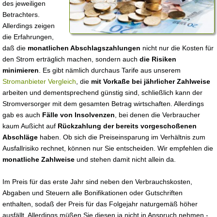
des jeweiligen
Betrachters.
Allerdings zeigen
die Erfahrungen,
daß die
monatlichen Abschlagszahlungen
nicht nur die Kosten für
den Strom erträglich machen, sondern auch
die Risiken
minimieren
. Es gibt nämlich durchaus Tarife aus unserem
Stromanbieter Vergleich
, die
mit Vorkaße bei jährlicher Zahlweise
arbeiten und dementsprechend günstig sind, schließlich kann der
Stromversorger mit dem gesamten Betrag wirtschaften. Allerdings
gab es auch
Fälle von Insolvenzen
, bei denen die Verbraucher
kaum Außicht auf
Rückzahlung der bereits vorgeschoßenen
Abschläge
haben. Ob sich die Preiseinsparung im Verhältnis zum
Ausfallrisiko rechnet, können nur Sie entscheiden. Wir empfehlen die
monatliche Zahlweise
und stehen damit nicht allein da.
Im Preis für das erste Jahr sind neben den Verbrauchskosten,
Abgaben und Steuern alle Bonifikationen oder Gutschriften
enthalten, sodaß der Preis für das Folgejahr naturgemäß höher
ausfällt. Allerdings müßen Sie diesen ja nicht in Anspruch nehmen -