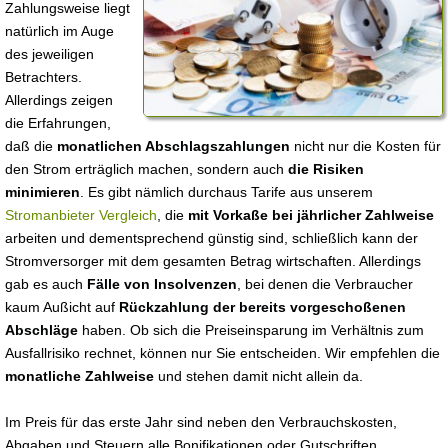
Zahlungsweise liegt
natürlich im Auge
des jeweiligen
Betrachters.
Allerdings zeigen
die Erfahrungen,
daß die
monatlichen Abschlagszahlungen
nicht nur die Kosten für
den Strom erträglich machen, sondern auch
die Risiken
minimieren
. Es gibt nämlich durchaus Tarife aus unserem
Stromanbieter Vergleich
, die
mit Vorkaße bei jährlicher Zahlweise
arbeiten und dementsprechend günstig sind, schließlich kann der
Stromversorger mit dem gesamten Betrag wirtschaften. Allerdings
gab es auch
Fälle von Insolvenzen
, bei denen die Verbraucher
kaum Außicht auf
Rückzahlung der bereits vorgeschoßenen
Abschläge
haben. Ob sich die Preiseinsparung im Verhältnis zum
Ausfallrisiko rechnet, können nur Sie entscheiden. Wir empfehlen die
monatliche Zahlweise
und stehen damit nicht allein da.
Im Preis für das erste Jahr sind neben den Verbrauchskosten,
Abgaben und Steuern alle Bonifikationen oder Gutschriften