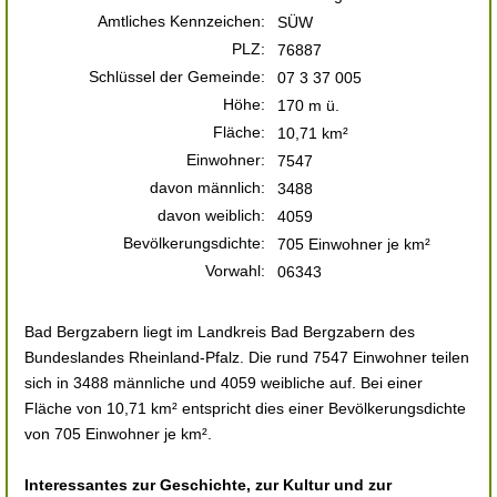
Amtliches Kennzeichen:
SÜW
PLZ:
76887
Schlüssel der Gemeinde:
07 3 37 005
Höhe:
170 m ü.
Fläche:
10,71 km²
Einwohner:
7547
davon männlich:
3488
davon weiblich:
4059
Bevölkerungsdichte:
705 Einwohner je km²
Vorwahl:
06343
Bad Bergzabern liegt im Landkreis Bad Bergzabern des
Bundeslandes Rheinland-Pfalz. Die rund 7547 Einwohner teilen
sich in 3488 männliche und 4059 weibliche auf. Bei einer
Fläche von 10,71 km² entspricht dies einer Bevölkerungsdichte
von 705 Einwohner je km².
Interessantes zur Geschichte, zur Kultur und zur