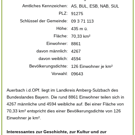
Amtliches Kennzeichen:
AS, BUL, ESB, NAB, SUL
PLZ:
91275
Schlüssel der Gemeinde:
09 3 71 113
Höhe:
435 m ü.
Fläche:
70,33 km²
Einwohner:
8861
davon männlich:
4267
davon weiblich:
4594
Bevölkerungsdichte:
126 Einwohner je km²
Vorwahl:
09643
Auerbach i.d.OPf. liegt im Landkreis Amberg-Sulzbach des
Bundeslandes Bayern. Die rund 8861 Einwohner teilen sich in
4267 männliche und 4594 weibliche auf. Bei einer Fläche von
70,33 km² entspricht dies einer Bevölkerungsdichte von 126
Einwohner je km².
Interessantes zur Geschichte, zur Kultur und zur