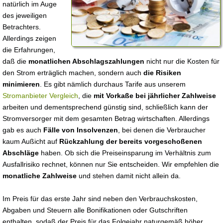
natürlich im Auge
des jeweiligen
Betrachters.
Allerdings zeigen
die Erfahrungen,
daß die
monatlichen Abschlagszahlungen
nicht nur die Kosten für
den Strom erträglich machen, sondern auch
die Risiken
minimieren
. Es gibt nämlich durchaus Tarife aus unserem
Stromanbieter Vergleich
, die
mit Vorkaße bei jährlicher Zahlweise
arbeiten und dementsprechend günstig sind, schließlich kann der
Stromversorger mit dem gesamten Betrag wirtschaften. Allerdings
gab es auch
Fälle von Insolvenzen
, bei denen die Verbraucher
kaum Außicht auf
Rückzahlung der bereits vorgeschoßenen
Abschläge
haben. Ob sich die Preiseinsparung im Verhältnis zum
Ausfallrisiko rechnet, können nur Sie entscheiden. Wir empfehlen die
monatliche Zahlweise
und stehen damit nicht allein da.
Im Preis für das erste Jahr sind neben den Verbrauchskosten,
Abgaben und Steuern alle Bonifikationen oder Gutschriften
enthalten, sodaß der Preis für das Folgejahr naturgemäß höher